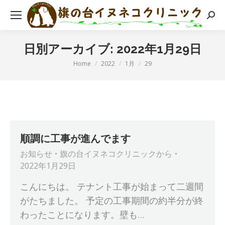
検
索:
日別アーカイブ:
2022年1月29日
現在地:
Home
2022
1月
29
順調に工事が進んでます
お知らせ
旗の台イヌネコクリニック
から
2022年1月29日
こんにちは。 テナント工事が始まって二週間
がたちました。 予定の工事期間の約半分が終
わったことになります。壁も…