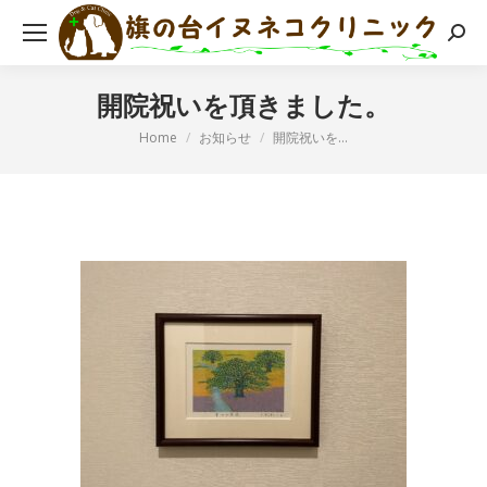
検
索:
開院祝いを頂きました。
現在地:
Home
お知らせ
開院祝いを…