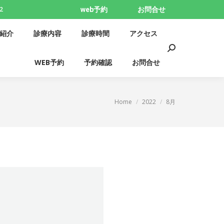
2
web予約
お問合せ
紹介
お知らせ
院長紹介
診療内容
検
紹介
診療内容
診療時間
アクセス
クセス
WEB予約
予約確認
お問合せ
索:
検
WEB予約
予約確認
お問合せ
索:
現在地:
Home
2022
8月
。