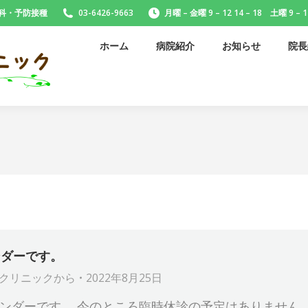
科・予防接種
03-6426-9663
月曜 – 金曜 9 – 12 14 – 18 土曜 9 – 1
ホーム
病院
ホーム
病院紹介
お知らせ
院長
診療時間
ア
ンダーです。
クリニック
から
2022年8月25日
カレンダーです。 今のところ臨時休診の予定はありません